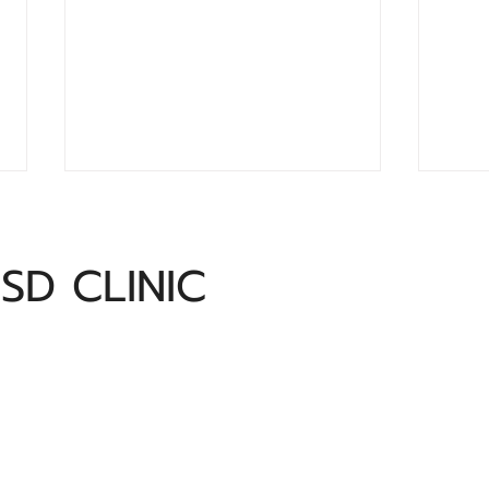
SD CLINIC
2026年2月より、当院での初
駐車
診時にはパスポートのご提示
せ
をお願いいたします