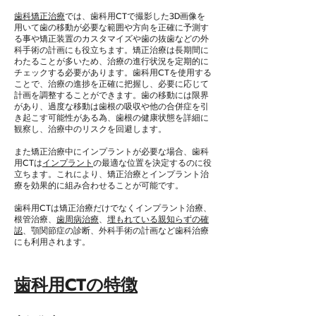
歯科矯正治療
では、歯科用CTで撮影した3D画像を
用いて歯の移動が必要な範囲や方向を正確に予測す
る事や矯正装置のカスタマイズや歯の抜歯などの外
科手術の計画にも役立ちます。矯正治療は長期間に
わたることが多いため、治療の進行状況を定期的に
チェックする必要があります。歯科用CTを使用する
ことで、治療の進捗を正確に把握し、必要に応じて
計画を調整することができます。歯の移動には限界
があり、過度な移動は歯根の吸収や他の合併症を引
き起こす可能性がある為、歯根の健康状態を詳細に
観察し、治療中のリスクを回避します。
また矯正治療中にインプラントが必要な場合、歯科
用CTは
インプラント
の最適な位置を決定するのに役
立ちます。これにより、矯正治療とインプラント治
療を効果的に組み合わせることが可能です。
歯科用CTは矯正治療だけでなくインプラント治療、
根管治療、
歯周病治療
、
埋もれている親知らずの確
認
、顎関節症の診断、外科手術の計画など歯科治療
にも利用されます。
歯科用CTの特徴