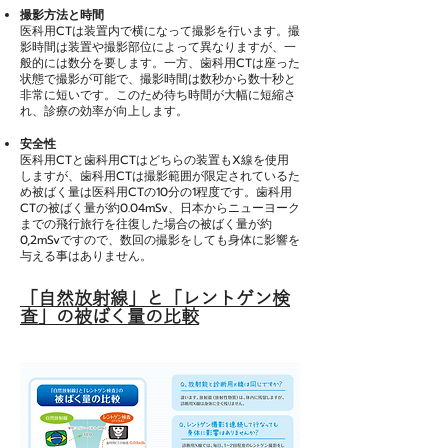
撮影方法と時間
医科用CTは装置内で横になって撮影を行います。撮
影時間は装置や撮影部位によって異なりますが、一
般的には数分を要します。一方、歯科用CTは座った
状態で撮影が可能で、撮影時間は数秒から数十秒と
非常に短いです。このため待ち時間が大幅に短縮さ
れ、診療の効率が向上します。
安全性
医科用CTと歯科用CTはどちらの装置もX線を使用
しますが、歯科用CTは撮影範囲が限定されているた
め被ばく量は医科用CTの10分の1程度です。歯科用
CTの被ばく量が約0.04mSv、日本からニューヨーク
までの飛行旅行を往復した場合の被ばく量が約
0,2mSvですので、数回の撮影をしても身体に影響を
与える事はありません。
「自然放射線」と「レントゲン検
査」の被ばく量の比較