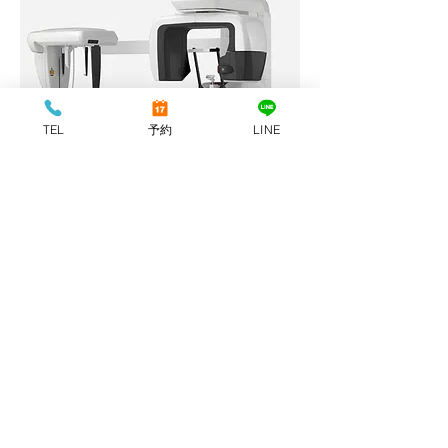
TEL
予約
LINE
歯科用CTの費用
初診料
300 バーツ
再診料
200 バーツ
型取り
500 バーツ
レントゲン撮影
200 バーツ
（口内法）