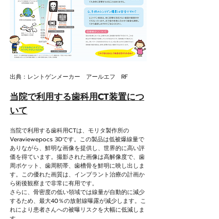
出典：レントゲンメーカー アールエフ RF
当院で利用する歯科用CT装置につ
いて
当院で利用する歯科用CTは、モリタ製作所の
Veraviewepocs 3Dです。この製品は低被爆線量で
ありながら、鮮明な画像を提供し、世界的に高い評
価を得ています。撮影された画像は高解像度で、歯
周ポケット、歯周靭帯、歯槽骨を鮮明に映し出しま
す。この優れた画質は、インプラント治療の計画か
ら術後観察まで非常に有用です。
さらに、骨密度の低い領域では線量が自動的に減少
するため、最大40％の放射線曝露が減少します。こ
れにより患者さんへの被曝リスクを大幅に低減しま
す