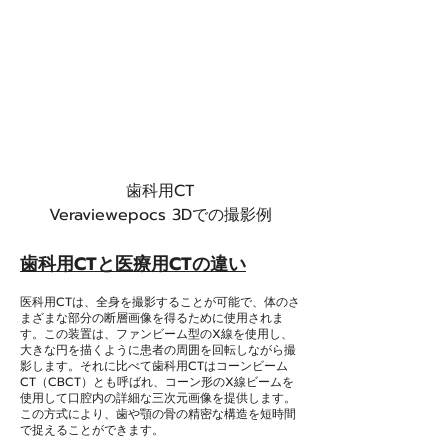
歯科用CT
Veraviewepocs 3Dでの撮影例
歯科用CTと医療用CTの違い
医科用CTは、全身を撮影することが可能で、体のさ
まざまな部分の断層画像を得るために使用されま
す。この装置は、ファンビーム型のX線を使用し、
大きな円を描くように患者の周囲を回転しながら撮
影します。それに比べて歯科用CTはコーンビーム
CT（CBCT）とも呼ばれ、コーン形のX線ビームを
使用して口腔内の詳細な三次元画像を提供します。
この方式により、歯や顎の骨の精密な構造を短時間
で捉えることができます。