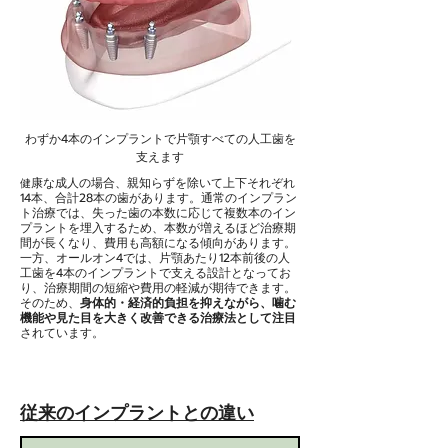
わずか4本のインプラントで片顎すべての人工歯を
支えます
康な成人の場合、親知らずを除いて上下それぞれ
健
14本、合計28本の歯があります。通常のインプラン
ト治療では、失った歯の本数に応じて複数本のイン
プラントを埋入するため、本数が増えるほど治療期
間が長くなり、費用も高額になる傾向があります。
一方、オールオン4では、片顎あたり12本前後の人
工歯を4本のインプラントで支える設計となってお
り、
治療期間の短縮や費用の軽減が期待できます
。
そのため、
身体的・経済的負担を抑えながら、噛む
機能や見た目を大きく改善できる治療法として注目
されています。
従来のインプラントとの違い