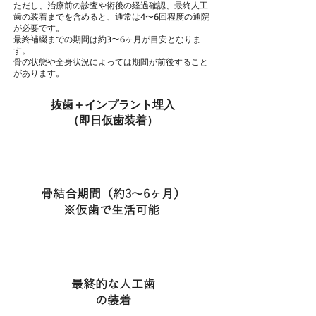
ただし、治療前の診査や術後の経過確認、最終人工
歯の装着までを含めると、通常は4〜6回程度の通院
が必要です。
最終補綴までの期間は約3〜6ヶ月が目安となりま
す。
骨の状態や全身状況によっては期間が前後すること
があります。
抜歯＋インプラント埋入
（即日仮歯装着）
骨結合期間
（約3～6ヶ月）
※仮歯で生活可能
最終的な人工歯
の装着