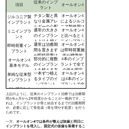
従来のインプ
項目
オールオン4
ラント
チタン製と異
オールオン4
ジルコニア製
なり金属アレ
によるジルコ
インプラント
ルギーの心配
ニア製使用は
通常の大きさ
オールオン4
ミニインプラ
が少ない素材
技術的に難し
のインプラン
と比べるとミ
ント
で作られてい
く現状は限ら
トよりも細く
ニインプラン
ます。
れています。
通常は治癒期
オールオン4
即時荷重イン
て短いですが
トは少数埋入
間を置きます
は即時荷重施
プラント
耐久性は劣り
で簡単です
が即時荷重は
術が標準的
ます。
が、全顎治療
部分的に複数
4本のインプ
オールオン4
手術後すぐに
で、早期の咀
には向きませ
のインプラン
ラントで全て
基本モデル
仮歯を装着し
嚼回復を重視
ん。
トを植える方
の歯を固定
ます。
します。
一本ずつ植え
オールオン4
単純な従来型
法ですが、全
し、短期間で
るタイプのイ
は4本のイン
インプラント
顎を支えるに
の回復が特徴
ンプラント
プラントで全
は複数本必要
です。
インプラント
で、骨に埋め
顎の歯を支え
6～10本程度
原則4本
です。
上記のように、従来のインプラント治療では治療期
の本数
込んで自然な
る方法で、単
間が6ヵ月から2年程度かかることが一般的です。こ
咬合を回復し
純な従来型と
れは、インプラントが骨と結合するまでの治癒期間
即日仮歯装着
治療期間
6ヶ月～2年
ます。
は異なりま
や、必要に応じて骨造成（骨を増やす処置）を行う
（最短1日）
す。
ためです。
骨造成の必要
高いケースが
不要な場合が
一方、
オールオン4では条件が整えば抜歯と同日に
性
多い
多い
インプラントを埋入し、固定式の仮歯を装着するこ