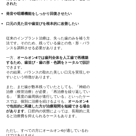
された
発音や咀嚼機能をしっかり回復させたい
口元の見た目や歯並びを根本的に改善したい
従来のインプラント治療は、失った歯のみを補う方
法です。そのため、残っている歯との色・形・バラ
ンスを調和させる必要があります。
一方、
オールオン4では歯列全体を人工歯で再構築
するため、歯並び・歯の形・色調をトータルで設計
できます。
その結果、バランスの取れた美しい口元を実現しや
すいという特徴があります。
また、まだ歯が数本残っていたとしても、「
神経の
治療（根管治療）が必要
」「
再治療を繰り返してい
る」
​「
重度の歯周病が進行している
」
といったケー
スでは、個別に治療を続けるよりも、
オールオン4
で包括的に再建した方が治療期間を短縮できる場合
があります
。口腔内の状態によっては、長期的に見
ると治療費を抑えられるケースもあります。
ただし、すべての方にオールオン4が適しているわ
けではありません。