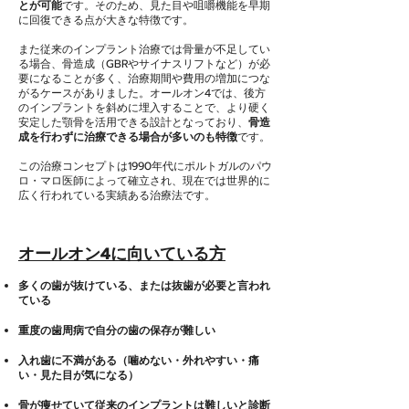
とが可能
です。そのため、見た目や咀嚼機能を早期
本数が少なく
費用
本数分加算
に回復できる点が大きな特徴です。
費用効率が良
い
また従来のインプラント治療では骨量が不足してい
歯がほぼ無
健康な歯が残
対象
る場合、骨造成（GBRやサイナスリフトなど）が必
い、歯周病重
っている人
要になることが多く、治療期間や費用の増加につな
度の人
がるケースがありました。オールオン4では、後方
のインプラントを斜めに埋入することで、より硬く
安定した顎骨を活用できる設計となっており、
骨造
成を行わずに治療できる場合が多いのも特徴
です。
この治療コンセプトは1990年代にポルトガルのパウ
ロ・マロ医師によって確立され、現在では世界的に
広く行われている実績ある治療法です。
オールオン4に向いている方
多くの歯が抜けている、または抜歯が必要と言われ
ている
重度の歯周病で自分の歯の保存が難しい
入れ歯に不満がある（噛めない・外れやすい・痛
い・見た目が気になる）
骨が痩せていて従来のインプラントは難しいと診断