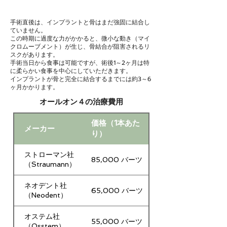
手術直後は、インプラントと骨はまだ強固に結合し
ていません。
この時期に過度な力がかかると、微小な動き（マイ
クロムーブメント）が生じ、骨結合が阻害されるリ
スクがあります。
手術当日から食事は可能ですが、術後1～2ヶ月は特
に柔らかい食事を中心にしていただきます。
インプラントが骨と完全に結合するまでには約3～6
ヶ月かかります。
オールオン４の治療費用
価格（1本あた
メーカー
り）
ストローマン社
85,000 バーツ
（Straumann）
ネオデント社
65,000 バーツ
（Neodent）
オステム社
55,000 バーツ
（Osstem）