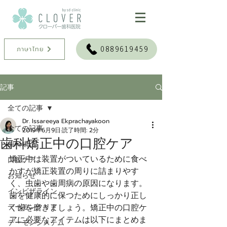
0889619459
ภาษาไทย
記事
全ての記事
Dr. Issareeya Ekprachayakoon
全ての記事
2019年6月9日
読了時間: 2分
歯科矯正中の口腔ケア
歯科矯正
矯正中は装置がついているために食べ
口腔ケア
かすが矯正装置の周りに詰まりやす
お知らせ
く、虫歯や歯周病の原因になります。
インビザライン
歯を健康的に保つためにしっかり正し
デーモンクリア
く歯を磨きましょう。矯正中の口腔ケ
アに必要なアイテムは以下にまとめま
デーモンシステム